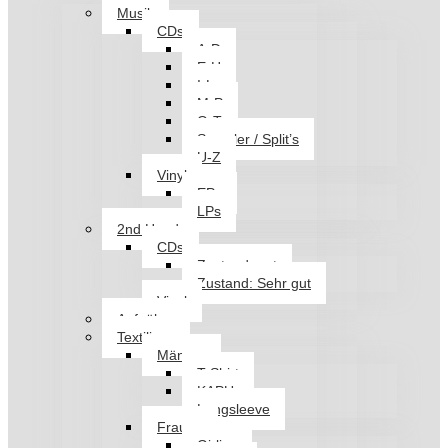
Musik
CDs
A-D
E-H
I-L
M-P
Q-T
Sampler / Split’s
U-Z
Vinyl
EPs
LPs
2nd Hand
CDs
Zustand: gut
Zustand: Sehr gut
Vinyl
Aufnäher
Textilien
Männer
T-Shirt
KAPU
Longsleeve
Frauen
Girlies