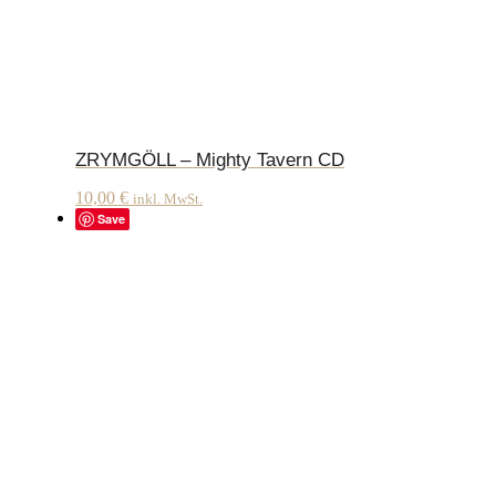
ZRYMGÖLL – Mighty Tavern CD
10,00
€
inkl. MwSt.
Save