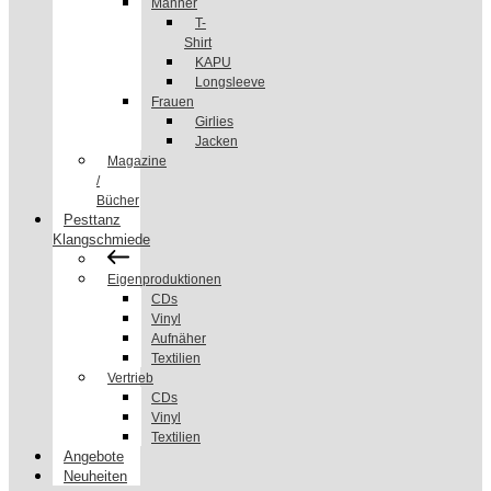
Männer
T-
Shirt
KAPU
Longsleeve
Frauen
Girlies
Jacken
Magazine
/
Bücher
Pesttanz
Klangschmiede
Eigenproduktionen
CDs
Vinyl
Aufnäher
Textilien
Vertrieb
CDs
Vinyl
Textilien
Angebote
Neuheiten