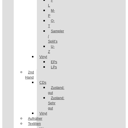
I-
L
M-
P
Q-
T
Sampler
/
Split’s
U-
Z
Vinyl
EPs
LPs
2nd
Hand
CDs
Zustand:
gut
Zustand:
Sehr
gut
Vinyl
Aufnäher
Textilien