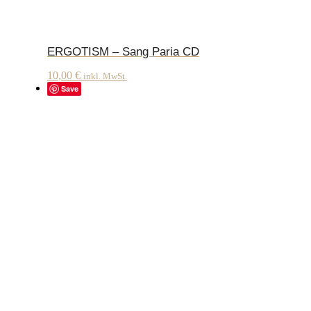
ERGOTISM – Sang Paria CD
10,00
€
inkl. MwSt.
Save