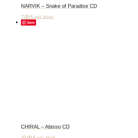
NARVIK – Snake of Paradise CD
7,00
€
inkl. MwSt.
Save
CHIRAL – Abisso CD
10,00
€
inkl. MwSt.