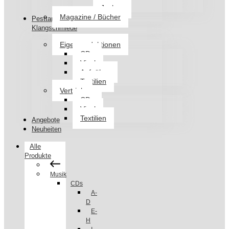
Jacken
Magazine / Bücher
Pesttanz
Klangschmiede
Eigenproduktionen
CDs
Vinyl
Aufnäher
Textilien
Vertrieb
CDs
Vinyl
Textilien
Angebote
Neuheiten
Alle
Produkte
Musik
CDs
A-
D
E-
H