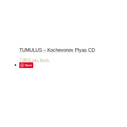
TUMULUS – Kochevonov Plyas CD
7,00
€
inkl. MwSt.
Save