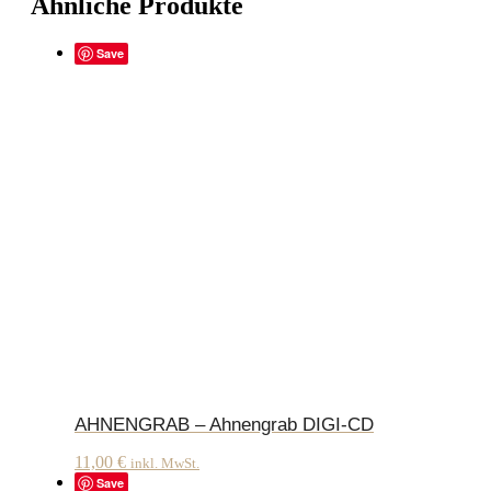
Ähnliche Produkte
Save
AHNENGRAB – Ahnengrab DIGI-CD
11,00
€
inkl. MwSt.
Save