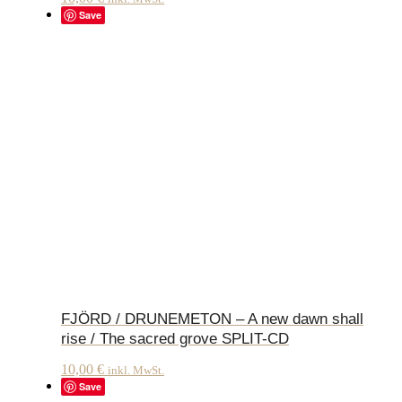
Save
FJÖRD / DRUNEMETON – A new dawn shall
rise / The sacred grove SPLIT-CD
10,00
€
inkl. MwSt.
Save