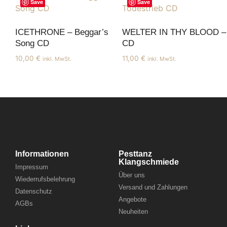
Save
Save
ICETHRONE – Beggar’s
WELTER IN THY BLOOD – T
Song CD
CD
10,00
€
11,00
€
inkl. MwSt.
inkl. MwSt.
Informationen
Pesttanz
Klangschmiede
Impressum
Über uns
Wiederrufsbelehrung
Versand und Zahlungen
Datenschutz
Angebote
AGBs
Neuheiten