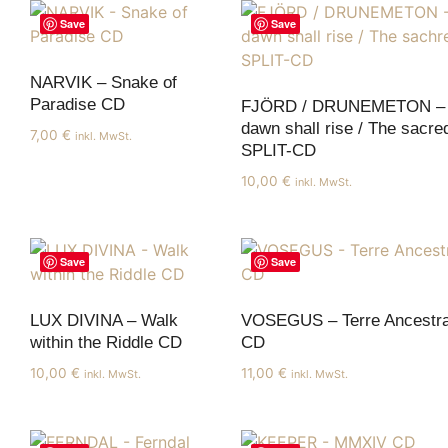
Save
Save
NARVIK – Snake of
Paradise CD
FJÖRD / DRUNEMETON – 
dawn shall rise / The sacre
7,00
€
inkl. MwSt.
SPLIT-CD
10,00
€
inkl. MwSt.
Save
Save
LUX DIVINA – Walk
VOSEGUS – Terre Ancestra
within the Riddle CD
CD
10,00
€
11,00
€
inkl. MwSt.
inkl. MwSt.