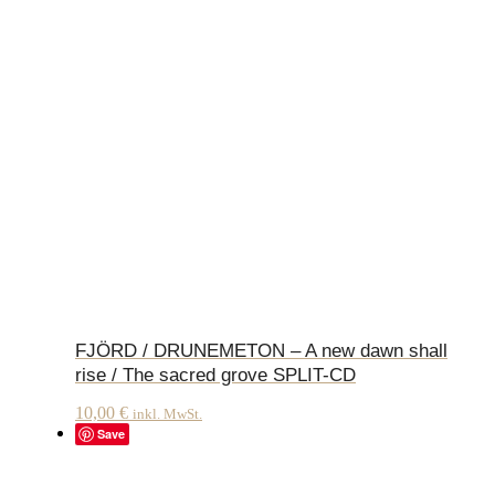
FJÖRD / DRUNEMETON – A new dawn shall
rise / The sacred grove SPLIT-CD
10,00
€
inkl. MwSt.
Save