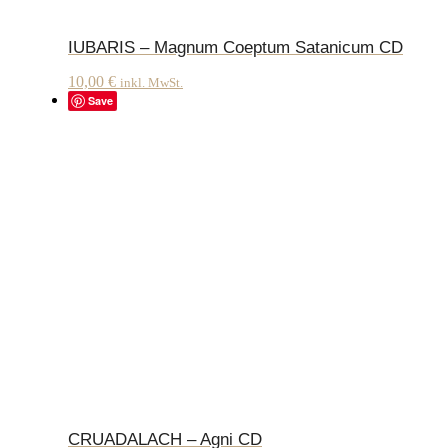
IUBARIS – Magnum Coeptum Satanicum CD
10,00
€
inkl. MwSt.
Save
CRUADALACH – Agni CD