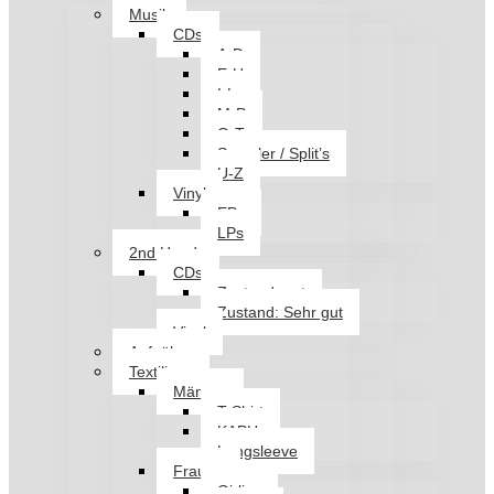
Musik
CDs
A-D
E-H
I-L
M-P
Q-T
Sampler / Split’s
U-Z
Vinyl
EPs
LPs
2nd Hand
CDs
Zustand: gut
Zustand: Sehr gut
Vinyl
Aufnäher
Textilien
Männer
T-Shirt
KAPU
Longsleeve
Frauen
Girlies