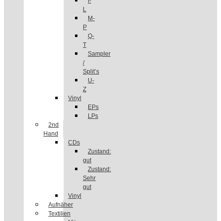
I-
L
M-
P
Q-
T
Sampler
/
Split’s
U-
Z
Vinyl
EPs
LPs
2nd
Hand
CDs
Zustand:
gut
Zustand:
Sehr
gut
Vinyl
Aufnäher
Textilien