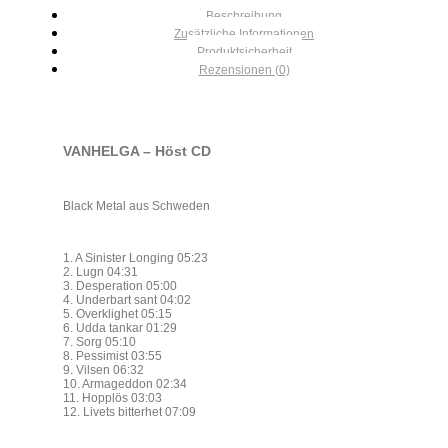
Beschreibung
Zusätzliche Informationen
Produktsicherheit
Rezensionen (0)
VANHELGA – Höst CD
Black Metal aus Schweden
1. A Sinister Longing 05:23
2. Lugn 04:31
3. Desperation 05:00
4. Underbart sant 04:02
5. Overklighet 05:15
6. Udda tankar 01:29
7. Sorg 05:10
8. Pessimist 03:55
9. Vilsen 06:32
10. Armageddon 02:34
11. Hopplös 03:03
12. Livets bitterhet 07:09