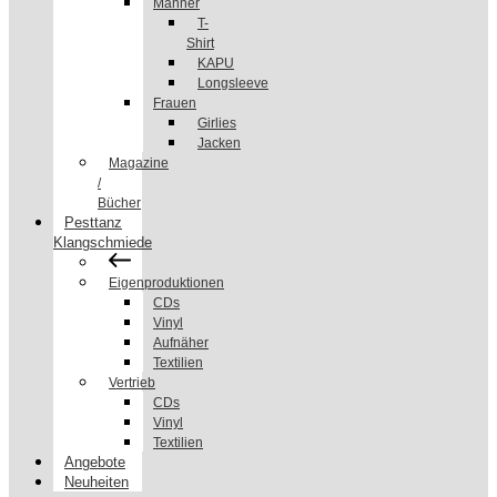
Männer
T-
Shirt
KAPU
Longsleeve
Frauen
Girlies
Jacken
Magazine
/
Bücher
Pesttanz
Klangschmiede
Eigenproduktionen
CDs
Vinyl
Aufnäher
Textilien
Vertrieb
CDs
Vinyl
Textilien
Angebote
Neuheiten