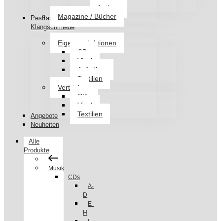
Jacken
Magazine / Bücher
Pesttanz
Klangschmiede
Eigenproduktionen
CDs
Vinyl
Aufnäher
Textilien
Vertrieb
CDs
Vinyl
Textilien
Angebote
Neuheiten
Alle
Produkte
Musik
CDs
A-
D
E-
H