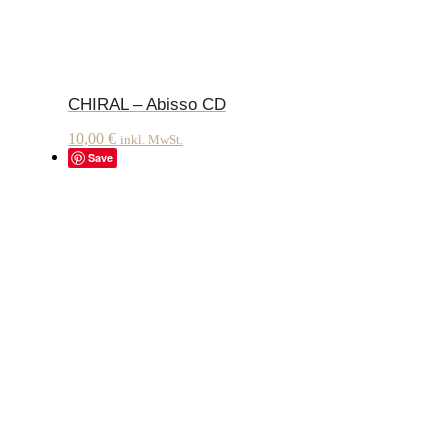
CHIRAL – Abisso CD
10,00
€
inkl. MwSt.
Save